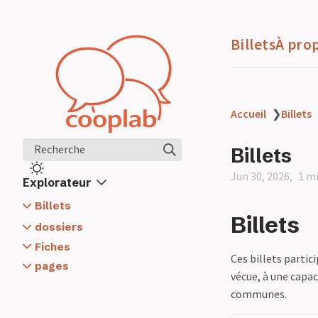
Billets
À pro
Accueil
❯
Billets
Recherche
Billets
Jun 30, 2026
1 mi
Explorateur
Billets
Billets
Agenda civique ?
dossiers
Lettre à mon futur moi
Agenda civique
Fiches
Ces billets partic
1 - Notions générales
Capacité politique
pages
vécue, à une capac
6 - Du personnel au collectif
Ce qui ne peut être volé
À propos
communes.
Interiorité citoyenne
abonnement